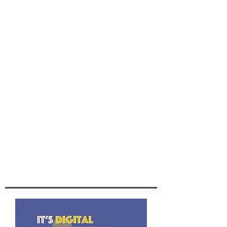
Arch. Maria Teresa Iaquinta
Segreteria Generale di ICOMOS Italia
Secondo le indicazioni internazionali i
Professionisti Emergenti sono professionisti
che hanno 35 anni o meno, membri di un
Comitato Nazionale ICOMOS e/o un
interesse professionale dimostrato e/o un
background accademico nei campi di lavoro
di ICOMOS.