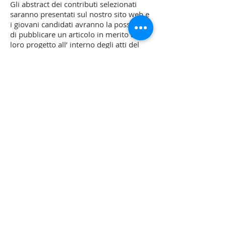
Gli abstract dei contributi selezionati
saranno presentati sul nostro sito web e
i giovani candidati avranno la possibilità
di pubblicare un articolo in merito al
loro progetto all’ interno degli atti del
Forum previsto per la fine del 2020. Per
ogni sessione sarà inoltre assegnato un
premio di 1.000 € al contributo più
significativo in termini di qualità del
contenuto, originalità e efficacia della
comunicazione.
Seguiteci sulla pagina web dedicata e
sui nostri canali social tutti i giovedì!
Scopri di più
FORMAZIONE