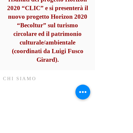
2020 “CLIC” e si presenterà il
nuovo progetto Horizon 2020
“Becoltur” sul turismo
circolare ed il patrimonio
culturale/ambientale
(coordinati da Luigi Fusco
Girard).
CHI SIAMO
ICOMOS Italia
Consiglio Internazionale dei
Monumenti e dei Siti
Comitato Nazionale Italiano
41006
INDIRIZZI