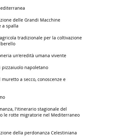
Mediterranea
azione delle Grandi Macchine
 a spalla
agricola tradizionale per la coltivazione
lberello
oneria un'eredità umana vivente
i pizzaiuolo napoletano
l muretto a secco, conoscenze e
smo
anza, l'itinerario stagionale del
o le rotte migratorie nel Mediterraneo
azione della perdonanza Celestiniana