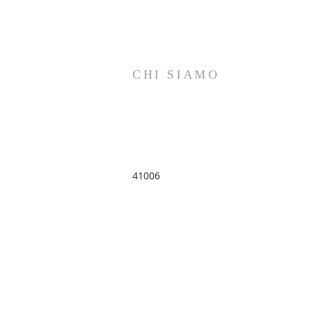
CHI SIAMO
ICOMOS Italia
Consiglio Internazionale dei
Monumenti e dei Siti
Comitato Nazionale Italiano
41006