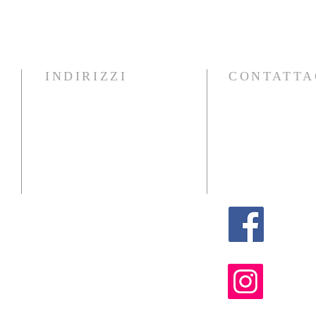
INDIRIZZI
CONTATTA
39 081 551
c/o ICCROM
Via di San Michele n.13
00153 ROMA
icomos@i
Sede Legale
c/o PTI S.p.A.
Via Medina n.5
80132 NAPOLI
Sede Operativa