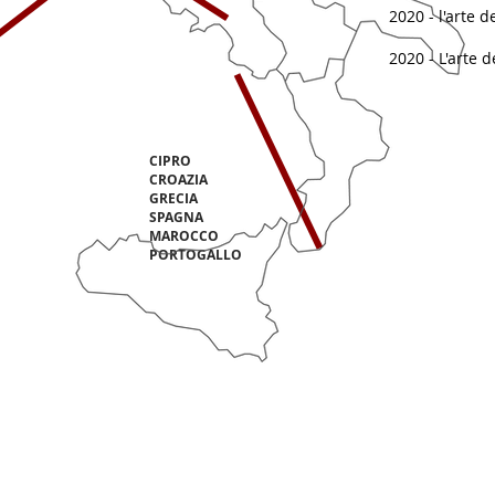
2020 - l'arte d
2020 - L'arte 
A
2
CIPRO
CROAZIA
GRECIA
SPAGNA
MAROCCO
PORTOGALLO