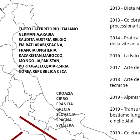
2013 - Dieta 
A
2013 - Celebr
processionarie
TUTTO IL TERRITORIO ITALIANO
GERMANIA,ARABIA
2014 - Pratica 
SAUDITA,AUSTRIA,BELGIO,
della vite ad a
EMIRATI ARABI,SPAGNA,
FRANCIA,UNGHERIA,
2016 - La Falc
KAZAKISTAN,MAROCCO,
MONGOLIA,PAKISTAN,
PORTOGALLO,QATAR,SIRIA,
2017 - Arte de
COREA,REPUBBLICA CECA
2018 - Arte de
tecniche
CROAZIA
2019 - Alpini
CIPRO
FRANCIA
2019 - Transum
GRECIA
SLOVENIA
bestiame lung
SPAGNA
e nelle Alpi
SVIZZERA
2019 - Celebr