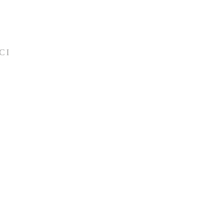
CI
 45 40
comositalia.com