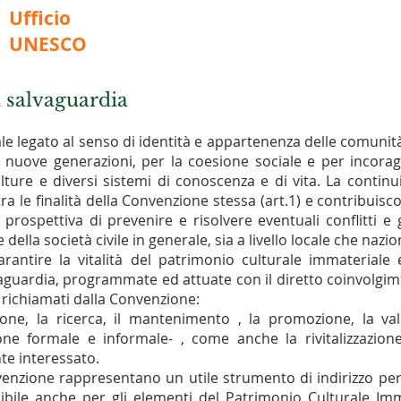
Ufficio
UNESCO
i salvaguardia
ale legato al senso di identità e appartenenza delle comuni
nuove generazioni, per la coesione sociale e per incoraggi
ulture e diversi sistemi di conoscenza e di vita. La contin
a le finalità della Convenzione stessa (art.1) e contribuisco
 prospettiva di prevenire e risolvere eventuali conflitti 
e della società civile in generale, sia a livello locale che nazi
arantire la vitalità del patrimonio culturale immaterial
lvaguardia, programmate ed attuate con il diretto coinvolg
i richiamati dalla Convenzione:
zione, la ricerca, il mantenimento , la promozione, la val
ione formale e informale- , come anche la rivitalizzazion
te interessato.
venzione rappresentano un utile strumento di indirizzo per 
ibile anche per gli elementi del Patrimonio Culturale Imma