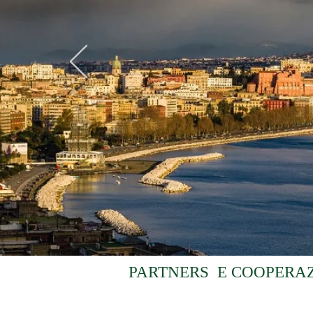
PARTNERS E COOPERA